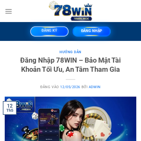
Bỏ
qua
nội
dung
ĐĂNG KÝ
ĐĂNG NHẬP
HƯỚNG DẪN
Đăng Nhập 78WIN – Bảo Mật Tài
Khoản Tối Ưu, An Tâm Tham Gia
ĐĂNG VÀO
12/05/2026
BỞI
ADMIN
12
Th5