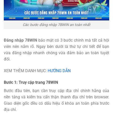
Các bước đăng nhập 78WIN an toàn nhất
Đăng nhập 78WIN
bảo mật có 3 bước chính mà tất cả hội
viên nên nắm rõ. Ngay bên dưới là thứ tự chi tiết để bạn
vừa đăng nhập nhanh chóng vừa đảm bảo an toàn tuyệt
đối.
XEM THÊM DANH MỤC:
HƯỚNG DẪN
Bước 1: Truy cập trang 78WIN
Bước đầu tiên, bạn cần truy cập địa chỉ chính hãng của
nền tảng và kiểm tra cẩn thận thanh địa chỉ trên browser.
Giao diện gốc đều có dấu hiệu ổ khóa an toàn phía trước
địa chỉ.