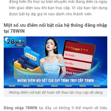
động hiển thị mọi sự kiện khuyến mãi đang diễn ra ngay
trên giao diện sau khi bạn truy cập. Vì vậy bạn tận dụng
được bất kỳ dịp giá trị nào dành cho thành viên.
Một số ưu điểm nổi bật của hệ thống đăng nhập
tại 78WIN
Những điểm nổi bật để hoàn tất thao tác truy cập dễ dàng
Đăng nhập 78WIN
tại đây có không ít thế mạnh về hiệu