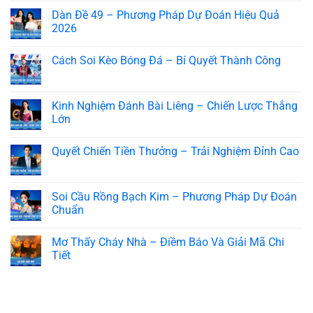
Dàn Đề 49 – Phương Pháp Dự Đoán Hiệu Quả
2026
Cách Soi Kèo Bóng Đá – Bí Quyết Thành Công
Kinh Nghiệm Đánh Bài Liêng – Chiến Lược Thắng
Lớn
Quyết Chiến Tiền Thưởng – Trải Nghiệm Đỉnh Cao
Soi Cầu Rồng Bạch Kim – Phương Pháp Dự Đoán
Chuẩn
Mơ Thấy Cháy Nhà – Điềm Báo Và Giải Mã Chi
Tiết