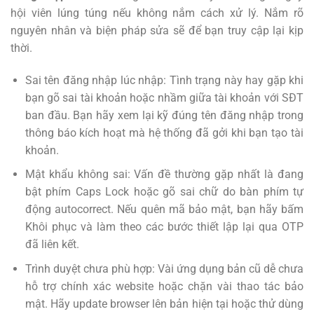
hội viên lúng túng nếu không nắm cách xử lý. Nắm rõ
nguyên nhân và biện pháp sửa sẽ để bạn truy cập lại kịp
thời.
Sai tên đăng nhập lúc nhập: Tình trạng này hay gặp khi
bạn gõ sai tài khoản hoặc nhầm giữa tài khoản với SĐT
ban đầu. Bạn hãy xem lại kỹ đúng tên đăng nhập trong
thông báo kích hoạt mà hệ thống đã gởi khi bạn tạo tài
khoản.
Mật khẩu không sai: Vấn đề thường gặp nhất là đang
bật phím Caps Lock hoặc gõ sai chữ do bàn phím tự
động autocorrect. Nếu quên mã bảo mật, bạn hãy bấm
Khôi phục và làm theo các bước thiết lập lại qua OTP
đã liên kết.
Trình duyệt chưa phù hợp: Vài ứng dụng bản cũ dễ chưa
hỗ trợ chính xác website hoặc chặn vài thao tác bảo
mật. Hãy update browser lên bản hiện tại hoặc thử dùng