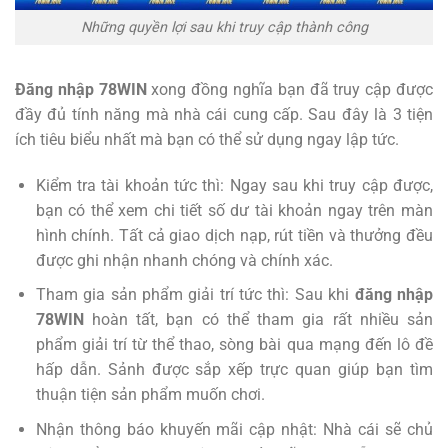
Những quyền lợi sau khi truy cập thành công
Đăng nhập 78WIN
xong đồng nghĩa bạn đã truy cập được
đầy đủ tính năng mà nhà cái cung cấp. Sau đây là 3 tiện
ích tiêu biểu nhất mà bạn có thể sử dụng ngay lập tức.
Kiểm tra tài khoản tức thì: Ngay sau khi truy cập được,
bạn có thể xem chi tiết số dư tài khoản ngay trên màn
hình chính. Tất cả giao dịch nạp, rút tiền và thưởng đều
được ghi nhận nhanh chóng và chính xác.
Tham gia sản phẩm giải trí tức thì: Sau khi
đăng nhập
78WIN
hoàn tất, bạn có thể tham gia rất nhiều sản
phẩm giải trí từ thể thao, sòng bài qua mạng đến lô đề
hấp dẫn. Sảnh được sắp xếp trực quan giúp bạn tìm
thuận tiện sản phẩm muốn chơi.
Nhận thông báo khuyến mãi cập nhật: Nhà cái sẽ chủ