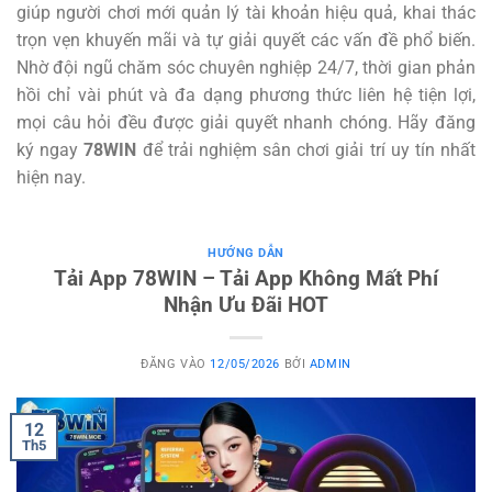
giúp người chơi mới quản lý tài khoản hiệu quả, khai thác
trọn vẹn khuyến mãi và tự giải quyết các vấn đề phổ biến.
Nhờ đội ngũ chăm sóc chuyên nghiệp 24/7, thời gian phản
hồi chỉ vài phút và đa dạng phương thức liên hệ tiện lợi,
mọi câu hỏi đều được giải quyết nhanh chóng. Hãy đăng
ký ngay
78WIN
để trải nghiệm sân chơi giải trí uy tín nhất
hiện nay.
HƯỚNG DẪN
Tải App 78WIN – Tải App Không Mất Phí
Nhận Ưu Đãi HOT
ĐĂNG VÀO
12/05/2026
BỞI
ADMIN
12
Th5