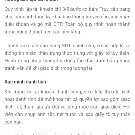
Quy trình lập tài khoản chỉ 3-5 bước cơ bản: Truy cập trang
chủ, bấm nút đăng ký, khai báo thông tin yêu cầu, xác nhận
điều khoản và gõ mã OTP. Toàn bộ quy trình hoàn thành
trong vòng 2 phút trên các nền tảng.
Thành viên cần sẵn sàng SĐT chính chủ, email hợp lệ và
thông tin nhân thân trung thực trùng với giấy tờ tùy thân.
Hành động nhập thông tin đúng lần đầu đảm bảo phòng
tránh vấn đề khi giao dịch trong tương lai.
Xác minh danh tính
Khi đăng ký tài khoản thành công, việc tiếp theo là kích
hoạt danh tính để mở khóa tất cả quyền lợi bao gồm giao
dịch rút, tham gia ưu đãi và tăng mức trần giao dịch. Hội
viên cần chụp ảnh sắc nét trước và sau giấy tờ tùy thân
còn hạn.