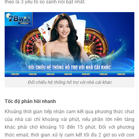
theo là 3 yếu tố so sánh nổi bật nhất.
Đối chiếu hệ thống hỗ trợ với nhà cái khác
Tốc độ phản hồi nhanh
Khoảng thời gian tiếp nhận cam kết qua phương thức chat
của nhà cái chỉ khoảng vài phút, nếu phần lớn nền tảng
khác phải chờ khoảng 10 đến 15 phút. Đối với phương
thức email, thời gian xử lý cam kết tối đa 2 giờ so với con