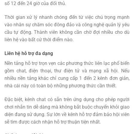
số 12 đến 24 giờ của đối thủ.
Thời gian xử lý nhanh chóng đến từ việc chú trọng mạnh
vào nhân sự chăm sóc đông đảo và công nghệ quản lý yêu
cầu tự động. Thành viên không cần chờ đợi nhiều cho dù
liên hệ vào bất cứ thời điểm nào.
Liên hệ hỗ trợ đa dạng
Nền tảng hỗ trợ trọn vẹn các phương thức liên lạc phổ biến
gồm chat, điện thoại, thư điện tử và mạng xã hội. Nếu
nhiều nền tảng khác chỉ cung cấp 1 đến 2 kênh đơn giản,
nhà cái này có toàn bộ những phương thức cần thiết.
Đặc biệt, kênh chat có sẵn trên ứng dụng cho phép người
chơi nhắn tin dễ dàng mà không bắt buộc chuyển khỏi giao
diện đang sử dụng. Sự lớn về kênh hỗ trợ đảm bảo hội viên
sẽ tìm được cách nhận hỗ trợ thuận tiện nhất.