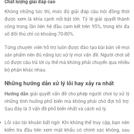
Chất lượng giải đáp cao
Không những tức thì, mức độ giải đáp câu hỏi đồng thời
được xem là khía cạnh nổi bật lớn. Tỷ lệ giải quyết thành
công trong lần liên hệ đầu cam kết trên 95%, trong khi đa
số đối thủ chỉ có khoảng 70-80%.
Từng chuyên viên hỗ trợ luôn được đào tạo bài bản về mọi
sản phẩm nên đủ năng lực xử lý mọi vấn đề. Người chơi sẽ
có được câu trả lời cụ thể mà không phải chuyển qua nhiều
bộ phận khác nhau.
Những hướng dẫn xử lý lỗi hay xảy ra nhất
Hướng dẫn
giải quyết vấn đề cho phép người chơi tự xử lý
những tình huống phổ biến mà không phải chờ đợi hỗ trợ.
Sau đây là 3 vấn đề phổ biến nhất và cách xử lý.
Lỗi vào tài khoản bất ngờ: Khi không thể truy cập, bạn nên
kiểm tra đầu tiên xem mật khẩu có chính xác không, sau