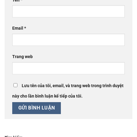
Tên
*
Email
*
Trang web
Lưu tên của tôi, email, và trang web trong trình duyệt
này cho lần bình luận kế tiếp của tôi.