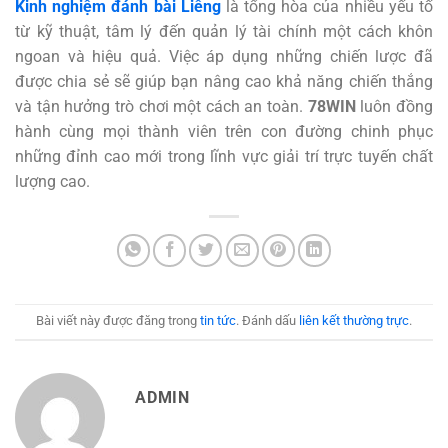
Kinh nghiệm đánh bài Liêng
là tổng hòa của nhiều yếu tố
từ kỹ thuật, tâm lý đến quản lý tài chính một cách khôn
ngoan và hiệu quả. Việc áp dụng những chiến lược đã
được chia sẻ sẽ giúp bạn nâng cao khả năng chiến thắng
và tận hưởng trò chơi một cách an toàn.
78WIN
luôn đồng
hành cùng mọi thành viên trên con đường chinh phục
những đỉnh cao mới trong lĩnh vực giải trí trực tuyến chất
lượng cao.
Bài viết này được đăng trong
tin tức
. Đánh dấu
liên kết thường trực
.
ADMIN