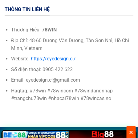
THÔNG TIN LIÊN HỆ
Thương Hiệu:
78WIN
Địa Chỉ: 48-60 Dương Văn Dương, Tân Sơn Nhì, Hồ Chí
Minh, Vietnam
Website:
https://eyedesign.cl/
Số điện thoại: 0905 422 622
Email: eyedesign.cl@gmail.com
Hagtag: #78win #78wincom #78windangnhap
#trangchu78win #nhacai78win #78wincasino
✕
Copyright 2026 ©
78WIN.MOE