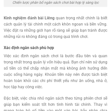
Chiến lược phân bổ ngân sách chơi bài hợp lý sàng lọc
Kinh nghiệm đánh bài Liêng
quan trọng nhất chính là biết
cách quản lý tài chính một cách khôn ngoan và bền vững.
Việc đặt ra những giới hạn rõ ràng sẽ giúp bạn tránh được
những rủi ro không đáng có trong quá trình chơi.
Xác định ngân sách phù hợp
Việc xác định ngân sách chơi là bước đầu tiên và quan
trọng nhất trong quản lý vốn hiệu quả. Bạn chỉ nên sử dụng
số tiền có thể chấp nhận mất mà không ảnh hưởng đến
cuộc sống hàng ngày. Khoản tiền này nên được tách biệt
hoàn toàn khỏi các chi phí thiết yếu như ăn uống, nhà ở,
học tập hay công việc.
Đặc biệt, việc chia nhỏ ngân sách theo từng phiên chơi sẽ
giúp bạn kiểm soát tốt hơn tình hình tài chính. Thay vì
mang toàn bộ số tiền vào một ván bài, hãy phân chia