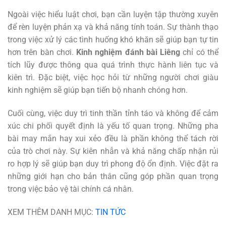
Ngoài việc hiểu luật chơi, bạn cần luyện tập thường xuyên
để rèn luyện phản xạ và khả năng tính toán. Sự thành thạo
trong việc xử lý các tình huống khó khăn sẽ giúp bạn tự tin
hơn trên bàn chơi.
Kinh nghiệm đánh bài Liêng
chỉ có thể
tích lũy được thông qua quá trình thực hành liên tục và
kiên trì. Đặc biệt, việc học hỏi từ những người chơi giàu
kinh nghiệm sẽ giúp bạn tiến bộ nhanh chóng hơn.
Cuối cùng, việc duy trì tinh thần tỉnh táo và không để cảm
xúc chi phối quyết định là yếu tố quan trọng. Những pha
bài may mắn hay xui xẻo đều là phần không thể tách rời
của trò chơi này. Sự kiên nhẫn và khả năng chấp nhận rủi
ro hợp lý sẽ giúp bạn duy trì phong độ ổn định. Việc đặt ra
những giới hạn cho bản thân cũng góp phần quan trọng
trong việc bảo vệ tài chính cá nhân.
XEM THÊM DANH MỤC:
TIN TỨC