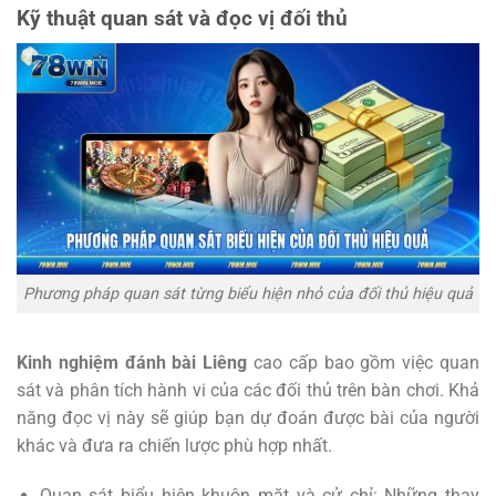
Kỹ thuật quan sát và đọc vị đối thủ
Phương pháp quan sát từng biểu hiện nhỏ của đối thủ hiệu quả
Kinh nghiệm đánh bài Liêng
cao cấp bao gồm việc quan
sát và phân tích hành vi của các đối thủ trên bàn chơi. Khả
năng đọc vị này sẽ giúp bạn dự đoán được bài của người
khác và đưa ra chiến lược phù hợp nhất.
Quan sát biểu hiện khuôn mặt và cử chỉ: Những thay