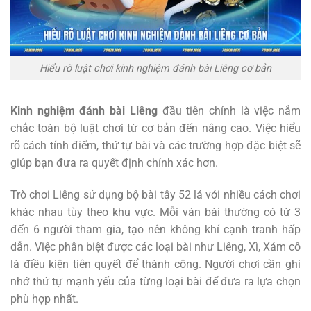
Hiểu rõ luật chơi kinh nghiệm đánh bài Liêng cơ bản
Kinh nghiệm đánh bài Liêng
đầu tiên chính là việc nắm
chắc toàn bộ luật chơi từ cơ bản đến nâng cao. Việc hiểu
rõ cách tính điểm, thứ tự bài và các trường hợp đặc biệt sẽ
giúp bạn đưa ra quyết định chính xác hơn.
Trò chơi Liêng sử dụng bộ bài tây 52 lá với nhiều cách chơi
khác nhau tùy theo khu vực. Mỗi ván bài thường có từ 3
đến 6 người tham gia, tạo nên không khí cạnh tranh hấp
dẫn. Việc phân biệt được các loại bài như Liêng, Xì, Xám cô
là điều kiện tiên quyết để thành công. Người chơi cần ghi
nhớ thứ tự mạnh yếu của từng loại bài để đưa ra lựa chọn
phù hợp nhất.