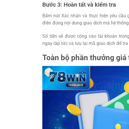
Bước 3: Hoàn tất và kiểm tra
Bấm nút Xác nhận và thực hiện yêu cầu gi
điền đúng nội dung giao dịch mà hệ thống
Số tiền sẽ được cộng vào tài khoản tron
ngay lập tức và lưu lại mã giao dịch để tra
Toàn bộ phần thưởng giá 