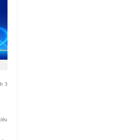
nh 3
tiêu