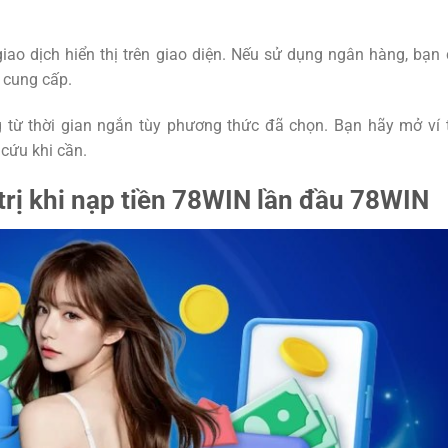
ao dịch hiển thị trên giao diện. Nếu sử dụng ngân hàng, bạn
 cung cấp.
g từ thời gian ngắn tùy phương thức đã chọn. Bạn hãy mở ví 
 cứu khi cần.
trị khi nạp tiền 78WIN lần đầu 78WIN