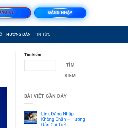
ĂNG KÝ
ĐĂNG NHẬP
SỐ
HƯỚNG DẪN
TIN TỨC
Tìm kiếm
TÌM
KIẾM
BÀI VIẾT GẦN ĐÂY
Link Đăng Nhập
Không Chặn – Hướng
Dẫn Chi Tiết