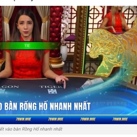
tiết vào bàn Rồng Hổ nhanh nhất