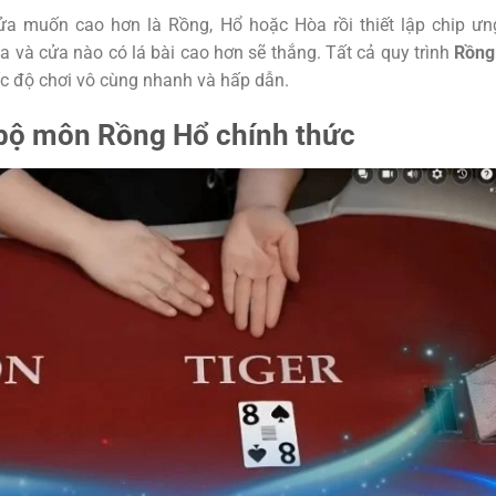
ửa muốn cao hơn là Rồng, Hổ hoặc Hòa rồi thiết lập chip ưn
ía và cửa nào có lá bài cao hơn sẽ thắng. Tất cả quy trình
Rồng
ốc độ chơi vô cùng nhanh và hấp dẫn.
 bộ môn Rồng Hổ chính thức