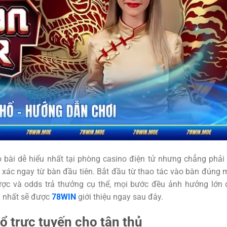
o bài dễ hiểu nhất tại phòng casino điện tử nhưng chẳng phải
 xác ngay từ bàn đầu tiên. Bắt đầu từ thao tác vào bàn đúng
ợc và odds trả thưởng cụ thể, mọi bước đều ảnh hưởng lớn 
ng nhất sẽ được
78WIN
giới thiệu ngay sau đây.
 trực tuyến cho tân thủ