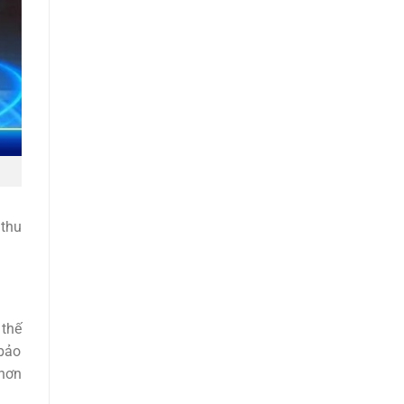
 thu
 thế
 bảo
 hơn