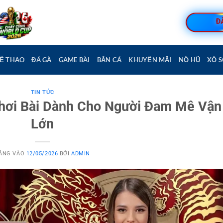
Đ
Ể THAO
ĐÁ GÀ
GAME BÀI
BẮN CÁ
KHUYẾN MÃI
NỔ HŨ
XỔ 
TIN TỨC
hơi Bài Dành Cho Người Đam Mê Vận
Lớn
ĂNG VÀO
12/05/2026
BỞI
ADMIN