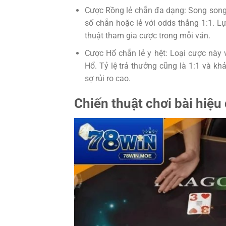
Cược Rồng lẻ chẵn đa dạng: Song song
số chẵn hoặc lẻ với odds thắng 1:1. L
thuật tham gia cược trong mỗi ván.
Cược Hổ chẵn lẻ y hệt: Loại cược này
Hổ. Tỷ lệ trả thưởng cũng là 1:1 và k
sợ rủi ro cao.
Chiến thuật chơi bài hiệ