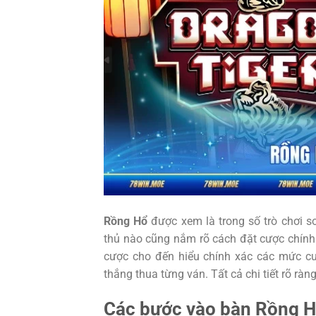
Rồng Hổ
được xem là trong số trò chơi s
thủ nào cũng nắm rõ cách đặt cược chính
cược cho đến hiểu chính xác các mức cư
thắng thua từng ván. Tất cả chi tiết rõ rà
Các bước vào bàn Rồng Hổ