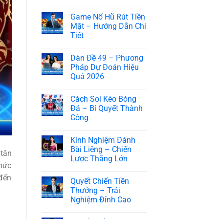
Game Nổ Hũ Rút Tiền
Mặt – Hướng Dẫn Chi
Tiết
Dàn Đề 49 – Phương
Pháp Dự Đoán Hiệu
Quả 2026
Cách Soi Kèo Bóng
Đá – Bí Quyết Thành
Công
Kinh Nghiệm Đánh
Bài Liêng – Chiến
 tân
Lược Thắng Lớn
 mức
đến
Quyết Chiến Tiền
Thưởng – Trải
Nghiệm Đỉnh Cao