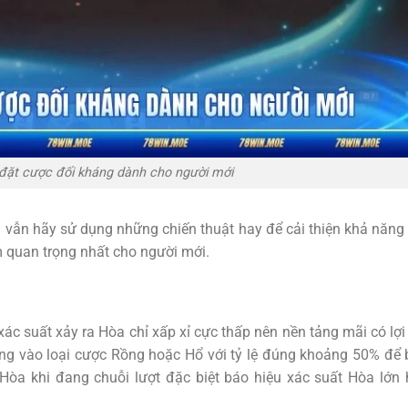
đặt cược đối kháng dành cho người mới
 vẫn hãy sử dụng những chiến thuật hay để cải thiện khả năng
m quan trọng nhất cho người mới.
 xác suất xảy ra Hòa chỉ xấp xỉ cực thấp nên nền tảng mãi có lợi
ung vào loại cược Rồng hoặc Hổ với tỷ lệ đúng khoảng 50% để
 Hòa khi đang chuỗi lượt đặc biệt báo hiệu xác suất Hòa lớn