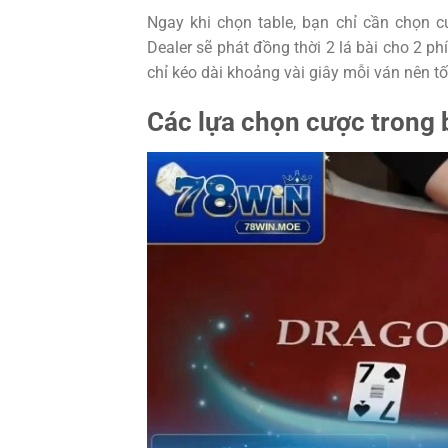
Ngay khi chọn table, bạn chỉ cần chọn c
Dealer sẽ phát đồng thời 2 lá bài cho 2 ph
chỉ kéo dài khoảng vài giây mỗi ván nên t
Các lựa chọn cược trong