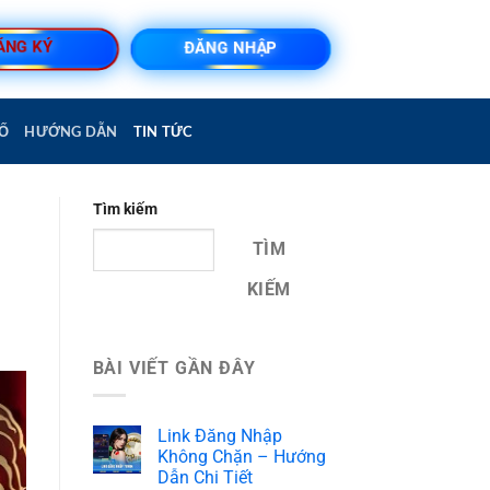
ĂNG KÝ
ĐĂNG NHẬP
SỐ
HƯỚNG DẪN
TIN TỨC
Tìm kiếm
TÌM
KIẾM
BÀI VIẾT GẦN ĐÂY
Link Đăng Nhập
Không Chặn – Hướng
Dẫn Chi Tiết