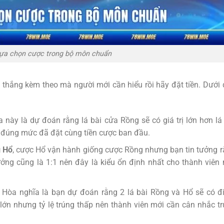
ựa chọn cược trong bộ môn chuẩn
ệ thắng kèm theo mà người mới cần hiểu rồi hãy đặt tiền. Dưới
a này là dự đoán rằng lá bài cửa Rồng sẽ có giá trị lớn hơn lá
i đúng mức đã đặt cùng tiền cược ban đầu.
 Hổ
, cược Hổ vận hành giống cược Rồng nhưng bạn tin tưởng 
ưởng cũng là 1:1 nên đây là kiểu ổn định nhất cho thành viên
 Hòa nghĩa là bạn dự đoán rằng 2 lá bài Rồng và Hổ sẽ có 
lớn nhưng tỷ lệ trúng thấp nên thành viên mới cần cân nhắc t