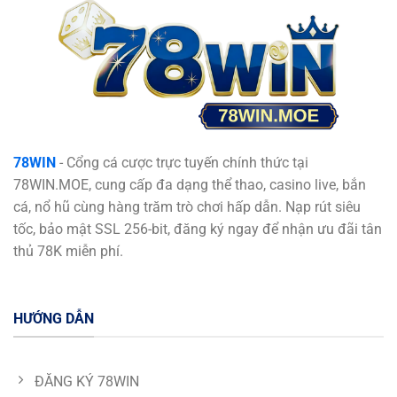
Mọi phiên quay thưởng đều được truyền tải trực tuyến với
hình ảnh sắc nét để thành viên quan sát mọi số được công
bố. Tính minh bạch đảm bảo hội viên hoàn toàn tin tưởng
về sự khách quan của kết quả.
Hệ thống sử dụng giải pháp RNG đã qua chứng nhận bởi tổ
chức độc lập bảo đảm từng kết quả tuyệt đối không thể
78WIN
- Cổng cá cược trực tuyến chính thức tại
can thiệp. Nhờ vậy, người chơi có thể đặt niềm tin vào mọi
78WIN.MOE, cung cấp đa dạng thể thao, casino live, bắn
lần quay thưởng được thực hiện.
cá, nổ hũ cùng hàng trăm trò chơi hấp dẫn. Nạp rút siêu
tốc, bảo mật SSL 256-bit, đăng ký ngay để nhận ưu đãi tân
Kết quả cập nhật ngay
thủ 78K miễn phí.
Ngay sau khi phiên quay kết thúc, con số trúng thưởng liền
được hiển thị ngay lập tức ngay tại màn hình. Sảnh
xổ số
78WIN
cam kết không có bất kỳ thời gian chờ nào từ lúc
HƯỚNG DẪN
quay thưởng và công bố kết quả.
Bên cạnh đó, sảnh còn thông báo thông báo ngay về email
ĐĂNG KÝ 78WIN
của người chơi khi có kết quả vừa công bố. Chức năng này